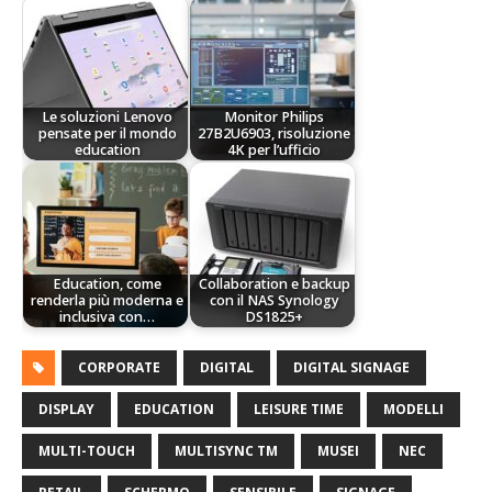
Le soluzioni Lenovo
Monitor Philips
pensate per il mondo
27B2U6903, risoluzione
education
4K per l’ufficio
Education, come
Collaboration e backup
renderla più moderna e
con il NAS Synology
inclusiva con…
DS1825+
CORPORATE
DIGITAL
DIGITAL SIGNAGE
DISPLAY
EDUCATION
LEISURE TIME
MODELLI
MULTI-TOUCH
MULTISYNC TM
MUSEI
NEC