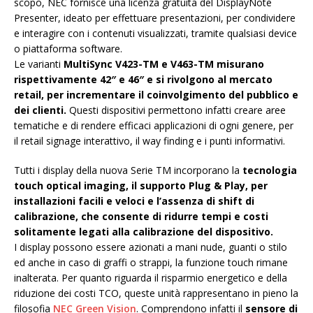
scopo, NEC fornisce una licenza gratuita del DisplayNote
Presenter, ideato per effettuare presentazioni, per condividere
e interagire con i contenuti visualizzati, tramite qualsiasi device
o piattaforma software.
Le varianti
MultiSync V423-TM e V463-TM misurano
rispettivamente 42″ e 46″ e si rivolgono al mercato
retail, per incrementare il coinvolgimento del pubblico e
dei clienti.
Questi dispositivi permettono infatti creare aree
tematiche e di rendere efficaci applicazioni di ogni genere, per
il retail signage interattivo, il way finding e i punti informativi.
Tutti i display della nuova Serie TM incorporano la
tecnologia
touch optical imaging, il supporto Plug & Play, per
installazioni facili e veloci e l’assenza di shift di
calibrazione, che consente di ridurre tempi e costi
solitamente legati alla calibrazione del dispositivo.
I display possono essere azionati a mani nude, guanti o stilo
ed anche in caso di graffi o strappi, la funzione touch rimane
inalterata. Per quanto riguarda il risparmio energetico e della
riduzione dei costi TCO, queste unità rappresentano in pieno la
filosofia
NEC Green Vision
. Comprendono infatti il
sensore di